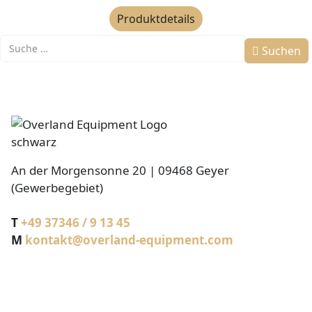
Produktdetails
Suchen
Suchen
An der Morgensonne 20 | 09468 Geyer
(Gewerbegebiet)
T
+49 37346 / 9 13 45
M
kontakt@overland-equipment.com